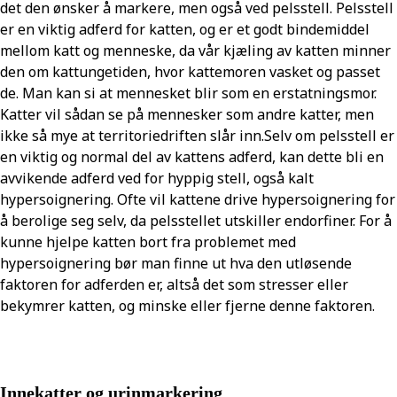
det den ønsker å markere, men også ved pelsstell. Pelsstell
er en viktig adferd for katten, og er et godt bindemiddel
mellom katt og menneske, da vår kjæling av katten minner
den om kattungetiden, hvor kattemoren vasket og passet
de. Man kan si at mennesket blir som en erstatningsmor.
Katter vil sådan se på mennesker som andre katter, men
ikke så mye at territoriedriften slår inn.Selv om pelsstell er
en viktig og normal del av kattens adferd, kan dette bli en
avvikende adferd ved for hyppig stell, også kalt
hypersoignering. Ofte vil kattene drive hypersoignering for
å berolige seg selv, da pelsstellet utskiller endorfiner. For å
kunne hjelpe katten bort fra problemet med
hypersoignering bør man finne ut hva den utløsende
faktoren for adferden er, altså det som stresser eller
bekymrer katten, og minske eller fjerne denne faktoren.
Innekatter og urinmarkering