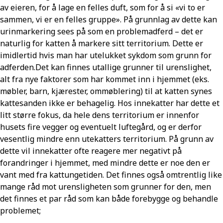
av eieren, for å lage en felles duft, som for å si «vi to er
sammen, vi er en felles gruppe». På grunnlag av dette kan
urinmarkering sees på som en problemadferd – det er
naturlig for katten å markere sitt territorium. Dette er
imidlertid hvis man har utelukket sykdom som grunn for
adferden.Det kan finnes utallige grunner til urenslighet,
alt fra nye faktorer som har kommet inn i hjemmet (eks.
møbler, barn, kjærester, ommøblering) til at katten synes
kattesanden ikke er behagelig. Hos innekatter har dette et
litt større fokus, da hele dens territorium er innenfor
husets fire vegger og eventuelt luftegård, og er derfor
vesentlig mindre enn utekatters territorium. På grunn av
dette vil innekatter ofte reagere mer negativt på
forandringer i hjemmet, med mindre dette er noe den er
vant med fra kattungetiden. Det finnes også omtrentlig like
mange råd mot urensligheten som grunner for den, men
det finnes et par råd som kan både forebygge og behandle
problemet;