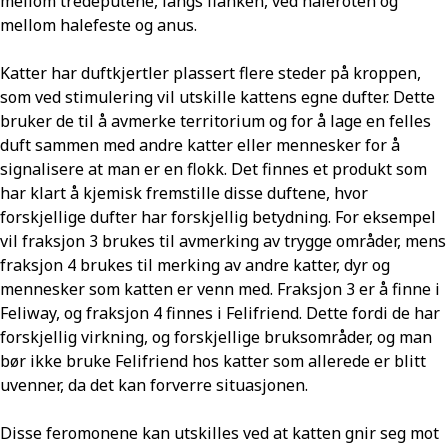
mellom tredeputene, langs flanken, ved haleroten og
mellom halefeste og anus.
Katter har duftkjertler plassert flere steder på kroppen,
som ved stimulering vil utskille kattens egne dufter. Dette
bruker de til å avmerke territorium og for å lage en felles
duft sammen med andre katter eller mennesker for å
signalisere at man er en flokk. Det finnes et produkt som
har klart å kjemisk fremstille disse duftene, hvor
forskjellige dufter har forskjellig betydning. For eksempel
vil fraksjon 3 brukes til avmerking av trygge områder, mens
fraksjon 4 brukes til merking av andre katter, dyr og
mennesker som katten er venn med. Fraksjon 3 er å finne i
Feliway, og fraksjon 4 finnes i Felifriend. Dette fordi de har
forskjellig virkning, og forskjellige bruksområder, og man
bør ikke bruke Felifriend hos katter som allerede er blitt
uvenner, da det kan forverre situasjonen.
Disse feromonene kan utskilles ved at katten gnir seg mot