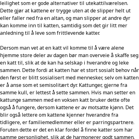
leilighet som er gode alternativer til utekattilværelsen.
Dette gjør at kattene er trygge uten at de slipper helt ut
eller faller ned fra en altan, og man slipper at andre dyr
kan komme inn til katten, samtidig som det gir litt mer
anledning til å leve som frittlevende katter.
Dersom man vet at en katt vil komme til å være alene
hjemme store deler av dagen bør man overveie å skaffe seg
en katt til, slik at de kan ha selskap i hverandre og leke
sammen. Dette fordi at katten har et stort sosialt behov når
den først er blitt sosialisert med mennesker, selv om katten
er å anse som et semisolitært dyr. Kattunger, gjerne fra
samme kull, er lettest å sette sammen. Hvis man setter en
kattunge sammen med en voksen katt bruker dette ofte
også å fungere, dersom kattene er av motsatte kjønn. Det
blir også lettere om kattene kjenner hverandre fra
tidligere, er familiemedlemmer eller er parringspartnere.
Foruten dette er det en klar fordel å finne katter som har
samme personlighet, slik at de harmonerer godt sammen.