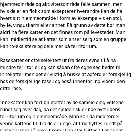
hjemmeområde og aktivitetsområde falle sammen, men
hvis de er en flokk som aksepterer hverandre kan de ha
hvert sitt hjemmeområde i form av eksempelvis en stol,
hylle, vinduskarm eller annet. På grunn av dette bør man
aldri ha flere katter en det finnes rom på levestedet. Man
kan imidlertid se at katter som anser serg som en gruppe
kan co-eksistere og dele mer på territorium.
Rasekatter er ofte selektert ut fra deres evne til å ha
mindre territorier, og kan sådan ofte egne seg bedre til
innekatter, men det er viktig å huske at adferd er forskjellig
hos de forskjellige raser, og også innenfor individer i den
gitte rase.
Innekatter kan fort bli mettet av de samme omgivelsene
rundt seg hver dag, da det sjelden skjer noe nytt i dens
territorium og hjemmeområde. Man kan da med fordel
venne kattene til, fra de er unge, at ting flyttes rundt på.
Det kan være så enkelt som at en stol flyttes til et annet