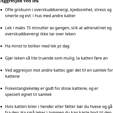
Aggresjon ved lek
Ofte grobunn i overskuddsenergi, kjedsomhet, stress og
smerte og evt. i hus med andre katter
Lek i maks 15 minutter av gangen, slik at adrenalinet og
overskuddsenergi ikke tar over leken
Ha minst to bolker med lek pr. dag
Gjør leken så lite truende som mulig, la katten føre an
Ved aggresjon mot andre katter, gjør det til en samlek for
kattene
Fiskestangleketøy er godt for disse kattene, og er
spesielt egnet til samlek
Hvis katten biter i hender eller føtter bør du hvese og gå
fra den. Ha små leker i lommen du kan kaste bort til den