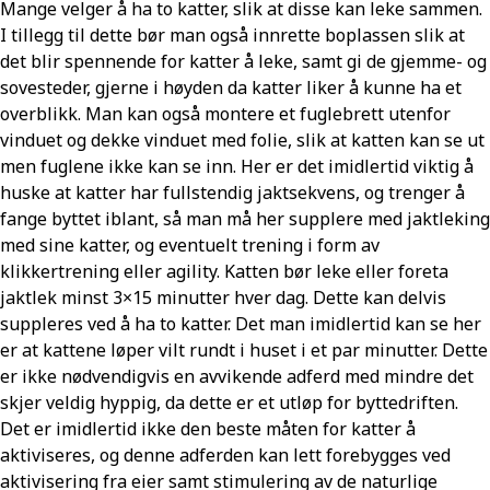
Mange velger å ha to katter, slik at disse kan leke sammen.
I tillegg til dette bør man også innrette boplassen slik at
det blir spennende for katter å leke, samt gi de gjemme- og
sovesteder, gjerne i høyden da katter liker å kunne ha et
overblikk. Man kan også montere et fuglebrett utenfor
vinduet og dekke vinduet med folie, slik at katten kan se ut
men fuglene ikke kan se inn. Her er det imidlertid viktig å
huske at katter har fullstendig jaktsekvens, og trenger å
fange byttet iblant, så man må her supplere med jaktleking
med sine katter, og eventuelt trening i form av
klikkertrening eller agility. Katten bør leke eller foreta
jaktlek minst 3×15 minutter hver dag. Dette kan delvis
suppleres ved å ha to katter. Det man imidlertid kan se her
er at kattene løper vilt rundt i huset i et par minutter. Dette
er ikke nødvendigvis en avvikende adferd med mindre det
skjer veldig hyppig, da dette er et utløp for byttedriften.
Det er imidlertid ikke den beste måten for katter å
aktiviseres, og denne adferden kan lett forebygges ved
aktivisering fra eier samt stimulering av de naturlige