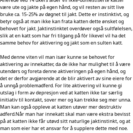
være ute og jakte på egen hånd, og vil resten av sitt live
bruke ca. 15-25% av døgnet til jakt. Dette er instinktivt, og
betyr også at man ikke kan frata katten dette ønsket og
behovet for jakt. Jaktinstinktet overdøver også sultfølelsen,
slik at en katt som har fri tilgang på fôr likevel vil ha det
samme behov for aktivering og jakt som en sulten katt.
Med denne viten vil man især kunne se behovet for
aktivering av innekatter, da de ikke har mulighet til å være
utendørs og foreta denne aktiveringen på egen hånd, og
det er derfor avgjørende at de blir aktivert av sine eiere for
å unngå problemadferd. For lite aktivering vil kunne gi
utslag i form av depresjon ved at katten ikke tar særlig
initiativ til kontakt, sover mer og kan trekke seg mer unna.
Man kan også oppleve at katten utøver mer destruktiv
adferd.Når man har innekatt skal man være ekstra bevisst
på at katten ikke får utøvd sitt naturlige jaktinstinkt, og at
man som eier har et ansvar for å supplere dette med noe.