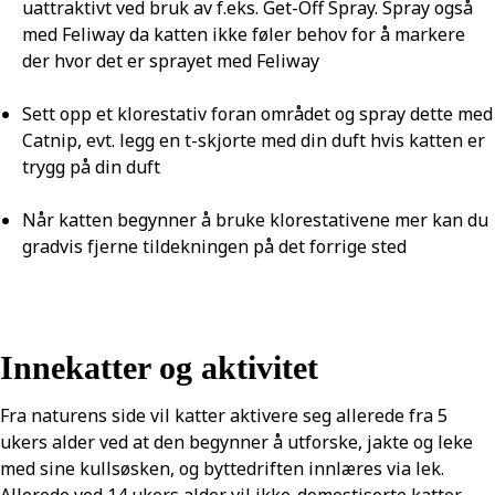
uattraktivt ved bruk av f.eks. Get-Off Spray. Spray også
med Feliway da katten ikke føler behov for å markere
der hvor det er sprayet med Feliway
Sett opp et klorestativ foran området og spray dette med
Catnip, evt. legg en t-skjorte med din duft hvis katten er
trygg på din duft
Når katten begynner å bruke klorestativene mer kan du
gradvis fjerne tildekningen på det forrige sted
Innekatter og aktivitet
Fra naturens side vil katter aktivere seg allerede fra 5
ukers alder ved at den begynner å utforske, jakte og leke
med sine kullsøsken, og byttedriften innlæres via lek.
Allerede ved 14 ukers alder vil ikke-domestiserte katter