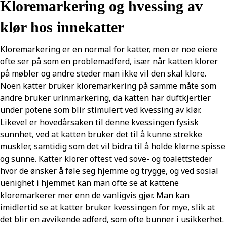
Kloremarkering og hvessing av
klør hos innekatter
Kloremarkering er en normal for katter, men er noe eiere
ofte ser på som en problemadferd, især når katten klorer
på møbler og andre steder man ikke vil den skal klore.
Noen katter bruker kloremarkering på samme måte som
andre bruker urinmarkering, da katten har duftkjertler
under potene som blir stimulert ved kvessing av klør.
Likevel er hovedårsaken til denne kvessingen fysisk
sunnhet, ved at katten bruker det til å kunne strekke
muskler, samtidig som det vil bidra til å holde klørne spisse
og sunne. Katter klorer oftest ved sove- og toalettsteder
hvor de ønsker å føle seg hjemme og trygge, og ved sosial
uenighet i hjemmet kan man ofte se at kattene
kloremarkerer mer enn de vanligvis gjør. Man kan
imidlertid se at katter bruker kvessingen for mye, slik at
det blir en avvikende adferd, som ofte bunner i usikkerhet.