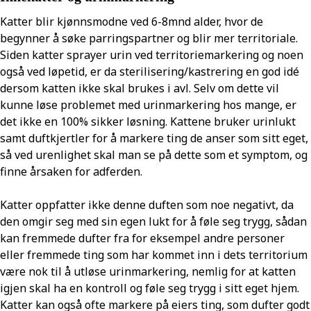
Katter blir kjønnsmodne ved 6-8mnd alder, hvor de
begynner å søke parringspartner og blir mer territoriale.
Siden katter sprayer urin ved territoriemarkering og noen
også ved løpetid, er da sterilisering/kastrering en god idé
dersom katten ikke skal brukes i avl. Selv om dette vil
kunne løse problemet med urinmarkering hos mange, er
det ikke en 100% sikker løsning. Kattene bruker urinlukt
samt duftkjertler for å markere ting de anser som sitt eget,
så ved urenlighet skal man se på dette som et symptom, og
finne årsaken for adferden.
Katter oppfatter ikke denne duften som noe negativt, da
den omgir seg med sin egen lukt for å føle seg trygg, sådan
kan fremmede dufter fra for eksempel andre personer
eller fremmede ting som har kommet inn i dets territorium
være nok til å utløse urinmarkering, nemlig for at katten
igjen skal ha en kontroll og føle seg trygg i sitt eget hjem.
Katter kan også ofte markere på eiers ting, som dufter godt