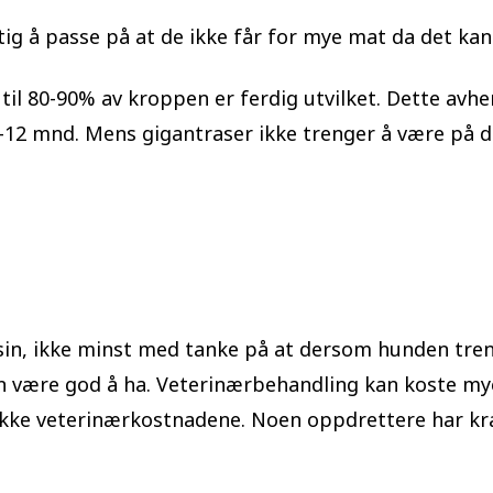
ig å passe på at de ikke får for mye mat da det kan 
il 80-90% av kroppen er ferdig utvilket. Dette avhen
-12 mnd. Mens gigantraser ikke trenger å være på de
sin, ikke minst med tanke på at dersom hunden tre
en være god å ha. Veterinærbehandling kan koste mye.
 dekke veterinærkostnadene. Noen oppdrettere har kra