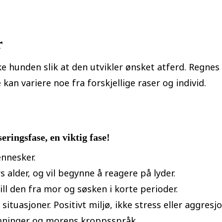
r
ke hunden slik at den utvikler ønsket atferd. Regnes
an variere noe fra forskjellige raser og individ.
eringsfase, en viktig fase!
ennesker.
alder, og vil begynne å reagere på lyder.
ill den fra mor og søsken i korte perioder.
tuasjoner. Positivt miljø, ikke stress eller aggresjo
mninger og morens kroppsspråk.