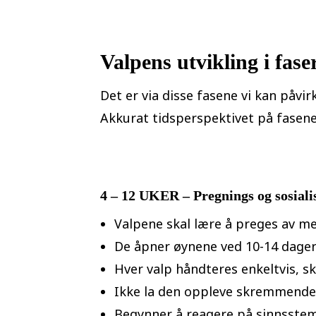
Valpens utvikling i fase
Det er via disse fasene vi kan påvir
Akkurat tidsperspektivet på fasene k
4 – 12 UKER – Pregnings og sosialis
Valpene skal lære å preges av m
De åpner øynene ved 10-14 dagers 
Hver valp håndteres enkeltvis, sk
Ikke la den oppleve skremmende si
Begynner å reagere på sinnsste