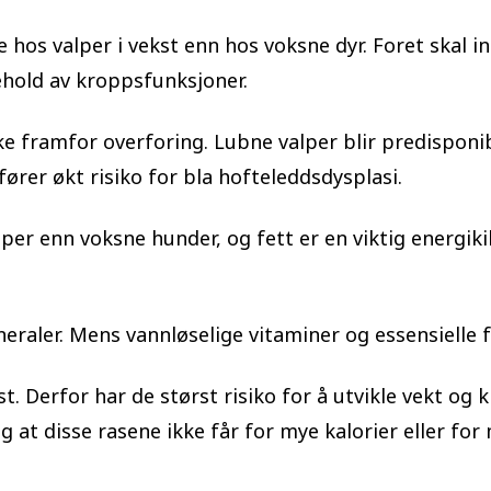
 hos valper i vekst enn hos voksne dyr. Foret skal
kehold av kroppsfunksjoner.
e framfor overforing. Lubne valper blir predisponibl
ører økt risiko for bla hofteleddsdysplasi.
per enn voksne hunder, og fett er en viktig energik
neraler. Mens vannløselige vitaminer og essensielle 
. Derfor har de størst risiko for å utvikle vekt og 
 at disse rasene ikke får for mye kalorier eller for 