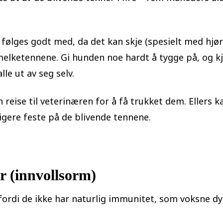
følges godt med, da det kan skje (spesielt med hjø
 melketennene. Gi hunden noe hardt å tygge på, og 
lle ut av seg selv.
 reise til veterinæren for å få trukket dem. Ellers k
ligere feste på de blivende tennene.
r (innvollsorm)
fordi de ikke har naturlig immunitet, som voksne dyr