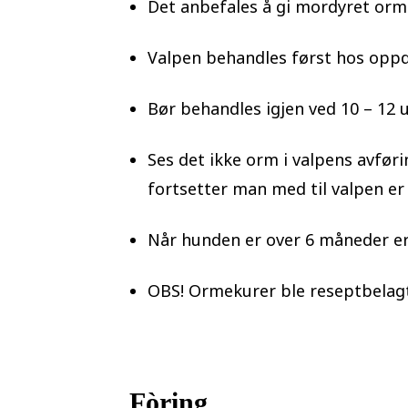
Det anbefales å gi mordyret ormek
Valpen behandles først hos oppdre
Bør behandles igjen ved 10 – 12 
Ses det ikke orm i valpens avfør
fortsetter man med til valpen e
Når hunden er over 6 måneder er de
OBS! Ormekurer ble reseptbelagt 
Fòring