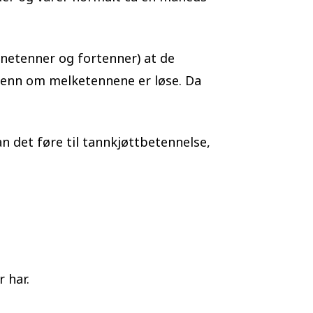
rnetenner og fortenner) at de
kjenn om melketennene er løse. Da
an det føre til tannkjøttbetennelse,
 har.