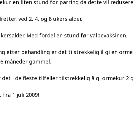
ur en liten stund før parring da dette vil redusere 
tter, ved 2, 4, og 8 ukers alder.
ukersalder. Med fordel en stund før valpevaksinen.
ing etter behandling er det tilstrekkelig å gi en or
r 6 måneder gammel.
t i de fleste tilfeller tilstrekkelig å gi ormekur 2 g
fra 1 juli 2009!