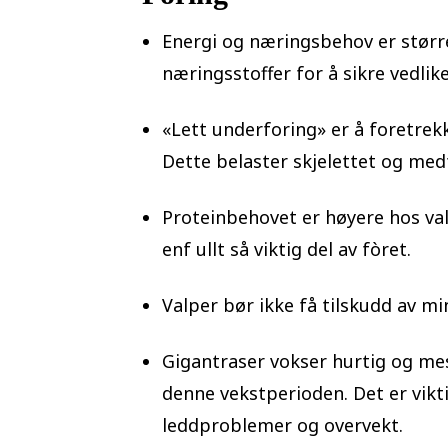
Energi og næringsbehov er større
næringsstoffer for å sikre vedli
«Lett underforing» er å foretrekk
Dette belaster skjelettet og medf
Proteinbehovet er høyere hos val
enf ullt så viktig del av fòret.
Valper bør ikke få tilskudd av mi
Gigantraser vokser hurtig og mest
denne vekstperioden. Det er viktig
leddproblemer og overvekt.